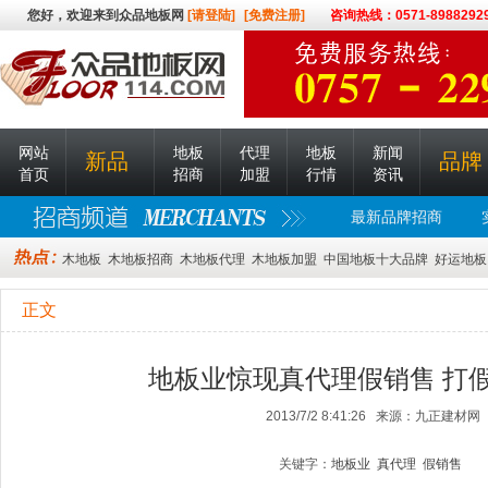
您好，欢迎来到众品地板网
[请登陆]
[免费注册]
咨询热线：0571-8988292
网站
地板
代理
地板
新闻
新品
品牌
首页
招商
加盟
行情
资讯
最新品牌招商
木地板
木地板招商
木地板代理
木地板加盟
中国地板十大品牌
好运地板
正文
地板业惊现真代理假销售 打
2013/7/2 8:41:26 来源：九正建材网
关键字：
地板业
真代理
假销售