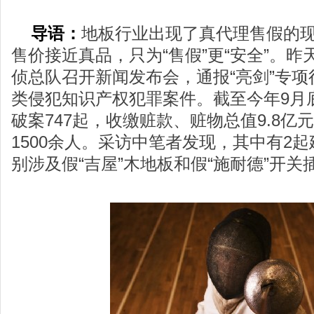
导语：
地板行业出现了真代理售假的
售价接近真品，只为“售假”更“安全”。昨天
侦总队召开新闻发布会，通报“亮剑”专
类侵犯知识产权犯罪案件。截至今年9月
破案747起，收缴赃款、赃物总值9.8亿
1500余人。采访中笔者发现，其中有2
别涉及假“吉屋”木地板和假“施耐德”开关