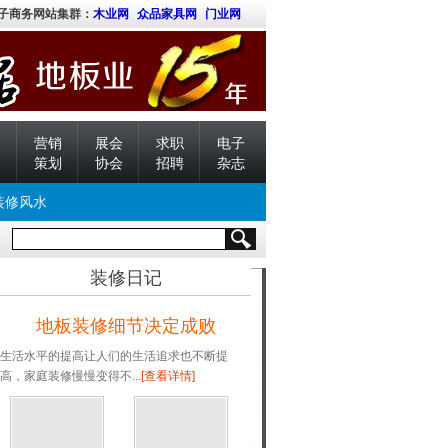
子商务网站集群：
木业网
众品家具网
门业网
营销
展会
求职
电子
策划
协会
招聘
杂志
装修风水
装修日记
地板装修细节决定成败
生活水平的提高让人们的生活追求也不断提
高，家庭装修慢慢变得不...
[查看详情]