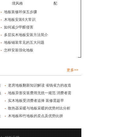
境风格
配
地板装修环保五步骤
木地板安装6大常识
如何减少甲醛侵害
多层实木地板安装方法简介
地板铺装常见的五大问题
怎样安装强化地板
更多>>
量
老房地板翻新知识解读 省钱省力的改造
地
地板异形安装费用无统一规范 消费者需
实木地板受消费者追捧 装修需趁早
散热器采暖与地板采暖的优势对比分析
性
木地板和竹地板的卖点及优势比拼