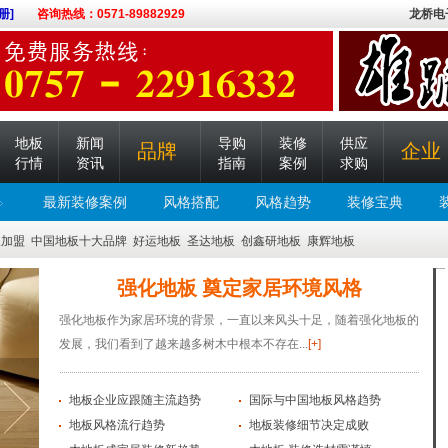
册]
咨询热线：0571-89882929
龙桥电
地板
新闻
导购
装修
供应
品牌
企业
行情
资讯
指南
案例
求购
最新装修案例
风格搭配
风格趋势
装修宝典
板加盟
中国地板十大品牌
好运地板
圣达地板
创鑫研地板
康辉地板
强化地板 奠定家居环境风格
强化地板作为家居环境的背景，一直以来风头十足，随着强化地板的
发展，我们看到了越来越多树木中根本不存在...
[+]
地板企业应跟随主流趋势
国际与中国地板风格趋势
地板风格流行趋势
地板装修细节决定成败