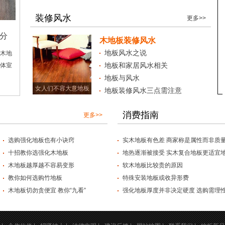
装修风水
更多>>
势分
木地板装修风水
地板风水之说
木地
地板和家居风水相关
体室
地板与风水
女人们不容大意地板
地板装修风水三点需注意
消费指南
更多>>
选购强化地板也有小诀窍
实木地板有色差 商家称是属性而非质
十招教你选强化木地板
地热逐渐被接受 实木复合地板更适宜
木地板越厚越不容易变形
软木地板比较贵的原因
教你如何选购竹地板
特殊安装地板或收异形费
木地板切勿贪便宜 教你“九看”
强化地板厚度并非决定硬度 选购需理