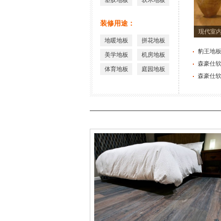
塑胶地板
软木地板
装修用途：
现代室内
地暖地板
拼花地板
豹王地板
美学地板
机房地板
森豪仕软
体育地板
庭园地板
森豪仕软