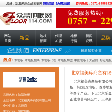
您好，欢迎来到众品地板网
[请登陆]
[免费注册]
咨询热线：0571-8988292
网站
地板
代理
地板
新闻
新品
品牌
首页
招商
加盟
行情
资讯
最新加盟企业
木地板
木地板招商
木地板代理
木地板加盟
中国地板十大品牌
好运地板
北京福美谛商贸有限
北京福美谛商贸有限公司成
板、韩国LG地板、泰步地
等多个产业。下设北京乐金
品牌名称：洁福地板
正诚电器有限公司、天津新
企业名称：北京福美谛商贸有限公司
企业性质：品牌商
主营产品：塑胶地板