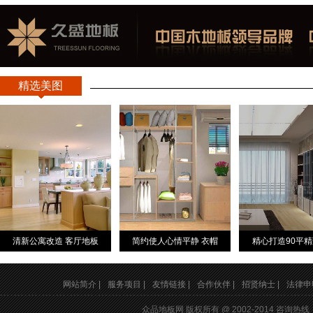
精选美图
清新公寓改造 客厅地板
简约使人心情平静 衣帽
精心打造90平
网站简介 |
服务项目 |
友情链接 |
合作伙伴 |
招贤纳士 |
法律申明
众品地板网 版权所有 @ 2002-2014 咨询热