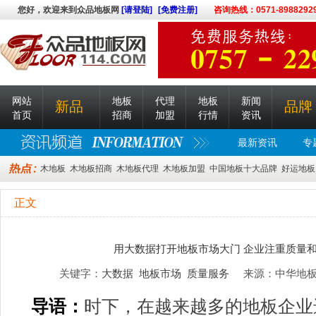
您好，欢迎来到众品地板网
[请登陆]
[免费注册]
咨询热线：0571-8988292
网站
地板
代理
地板
新闻
新品
品牌
首页
招商
加盟
行情
资讯
最新资讯
专
木地板
木地板招商
木地板代理
木地板加盟
中国地板十大品牌
好运地板
正文
用大数据打开地板市场大门 企业注重质量
关键字：
大数据
地板市场
质量服务
来源：中华地板网 
导语：
时下，在越来越多的地板企业