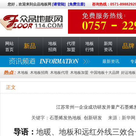
您好，欢迎来到众品地板网
[请登陆]
[免费注册]
咨询热线：0571-8988292
网站
地板
代理
地板
新闻
新品
品牌
首页
招商
加盟
行情
资讯
最新资讯
专
木地板
木地板招商
木地板代理
木地板加盟
中国地板十大品牌
好运地板
正文
江苏常州一企业成功研发并量产石墨烯
关键字：
石墨烯发热地板
创新研发
来源：新华网 时间
导语：
地暖、地板和远红外线三效合