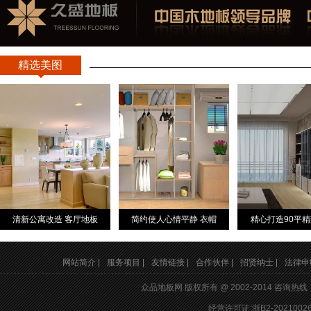
精选美图
清新公寓改造 客厅地板
简约使人心情平静 衣帽
精心打造90平
网站简介 |
服务项目 |
友情链接 |
合作伙伴 |
招贤纳士 |
法律申明
众品地板网 版权所有 @ 2002-2014 咨询热
经营许可证:浙B2-20210026